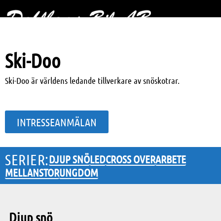
Ski-Doo
Ski-Doo är världens ledande tillverkare av snöskotrar.
INTRESSEANMÄLAN
SERIER:
DJUP SNÖ
LED
CROSS OVER
ARBETE
MELLANSTOR
UNGDOM
Djup snö