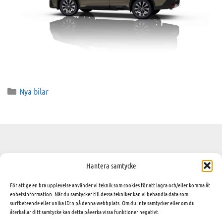
Nya bilar
Frågor eller
Kontakta oss
Hantera samtycke
funderingar
Telefon:
0611-610 90
För att ge en bra upplevelse använder vi teknik som cookies för att lagra och/eller komma åt
Epost:
Är du intresserad av någon
enhetsinformation. När du samtycker till dessa tekniker kan vi behandla data som
kundtjanst@dahlbomsbil.nu
surfbeteende eller unika ID:n på denna webbplats. Om du inte samtycker eller om du
av serierna och vill veta
återkallar ditt samtycke kan detta påverka vissa funktioner negativt.
mer om de olika